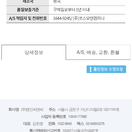
상세정보
A/S, 배송, 교환, 환불
(주)명인씨엔씨
서울시 금천구 가산디지털2로 123 1101호
회사명
주소
106-81-77882
사업자 등록번호
김한중
1522-6846
02-6499-0276
대표
전화
팩스
제2017-서울금천-0027호
통신판매업신고번호