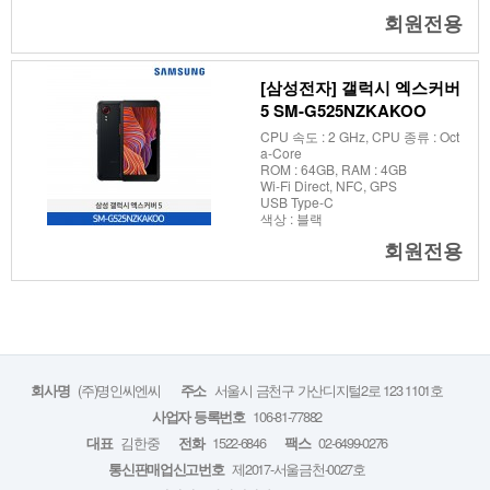
회원전용
[삼성전자] 갤럭시 엑스커버
5 SM-G525NZKAKOO
CPU 속도 : 2 GHz, CPU 종류 : Oct
a-Core
ROM : 64GB, RAM : 4GB
Wi-Fi Direct, NFC, GPS
USB Type-C
색상 : 블랙
회원전용
(주)명인씨엔씨
서울시 금천구 가산디지털2로 123 1101호
회사명
주소
106-81-77882
사업자 등록번호
김한중
1522-6846
02-6499-0276
대표
전화
팩스
제2017-서울금천-0027호
통신판매업신고번호