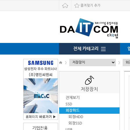
즐겨찾기 추가
전체 카테고리
저장장치
전체보기
SSD
외장하드
외장HDD
외장SSD
USB