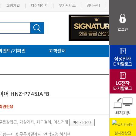
회원가입
마이페이지
부가서비스
장바구니
고객센터
로그인
이벤트/기획전
고객센터
어 HNZ-P745JAFB
회원전용
무통장입금, 가상계좌, 카드결제, 여신거래
실시간상담
대량구매 및 무통장결제시 '견적요청'하시면